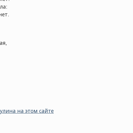
ла:
нет.
ая,
улина на этом сайте