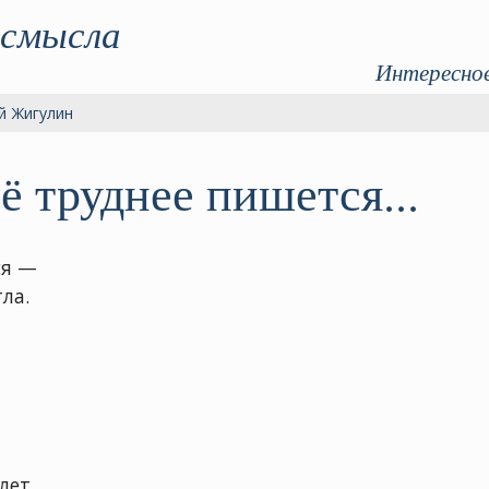
 смысла
Интересное
й Жигулин
ё труднее пишется...
ся —
ла.
лет.