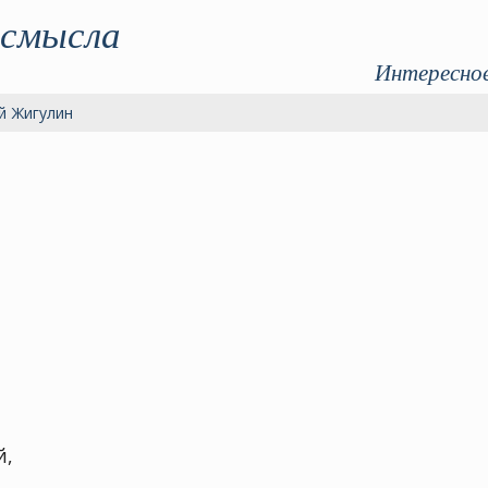
 смысла
Интересное
й Жигулин
й,