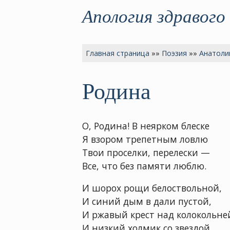
Апология здравого
Главная страница
»»
Поэзия
»»
Анатоли
Родина
О, Родина! В неярком блеске
Я взором трепетным ловлю
Твои проселки, перелески —
Все, что без памяти люблю.
И шорох рощи белоствольной,
И синий дым в дали пустой,
И ржавый крест над колокольне
И низкий холмик со звездой...