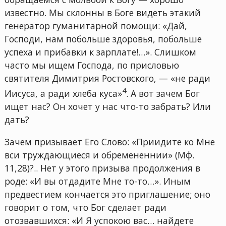
известно. Мы склонны в Боге видеть этакий
генератор гуманитарной помощи: «Дай,
Господи, нам побольше здоровья, побольше
успеха и прибавки к зарплате!…». Слишком
часто мы ищем Господа, по присловью
святителя Димитрия Ростовского, — «не ради
4
Иисуса, а ради хлеба куса»
. А вот зачем Бог
ищет нас? Он хочет у нас что-то забрать? Или
дать?
Зачем призывает Его Слово: «Приидите ко Мне
вси труждающиеся и обремененнии» (Мф.
11,28)?.. Нет у этого призыва продолжения в
роде: «И вы отдадите Мне то-то…». Иным
предвестием кончается это приглашение; оно
говорит о том, что Бог сделает ради
отозвавшихся: «И Я успокою вас… найдете