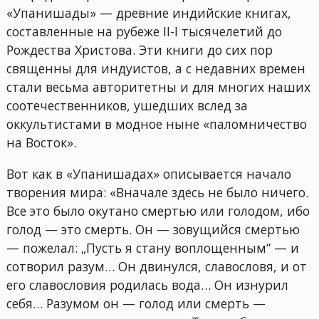
«Упанишады» — древние индийские книгах,
составленные на рубеже II-I тысячелетий до
Рождества Христова. Эти книги до сих пор
священны для индуистов, а с недавних времен
стали весьма авторитетны и для многих наших
соотечественников, ушедших вслед за
оккультистами в модное ныне «паломничество
на Восток».
Вот как в «Упанишадах» описывается начало
творения мира: «Вначале здесь не было ничего.
Все это было окутано смертью или голодом, ибо
голод — это смерть. Он — зовущийся смертью
— пожелал: „Пусть я стану воплощенным“ — и
сотворил разум… Он двинулся, славословя, и от
его славословия родилась вода… Он изнурил
себя… Разумом он — голод или смерть —