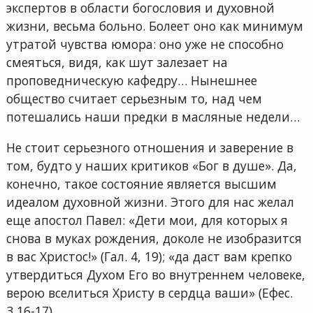
экспертов в области богословия и духовной
жизни, весьма больно. Болеет оно как минимум
утратой чувства юмора: оно уже не способно
смеяться, видя, как шут залезает на
проповедническую кафедру… Нынешнее
общество считает серьезным то, над чем
потешались наши предки в масляные недели…
Не стоит серьезного отношения и заверение в
том, будто у наших критиков «Бог в душе». Да,
конечно, такое состояние является высшим
идеалом духовной жизни. Этого для нас желал
еще апостол Павел: «Дети мои, для которых я
снова в муках рождения, доколе не изобразится
в вас Христос!» (Гал. 4, 19); «да даст вам крепко
утвердиться Духом Его во внутреннем человеке,
верою вселиться Христу в сердца ваши» (Ефес.
3,16-17).