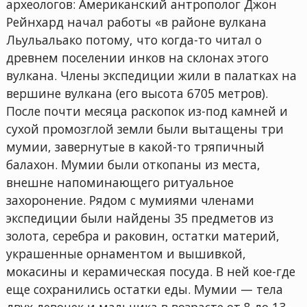
археологов: Американский антрополог Джон
Рейнхард начал работы «в районе вулкана
Льульальако потому, что когда-то читал о
древнем поселении инков на склонах этого
вулкана. Члены экспедиции жили в палатках на
вершине вулкана (его высота 6705 метров).
После почти месяца раскопок из-под камней и
сухой промозглой земли были вытащены три
мумии, завернутые в какой-то тряпичный
балахон. Мумии были откопаны из места,
внешне напоминающего ритуальное
захоронение. Рядом с мумиями членами
экспедиции были найдены 35 предметов из
золота, серебра и раковин, остатки материй,
украшенные орнаментом и вышивкой,
мокасины и керамическая посуда. В ней кое-где
еще сохранились остатки еды. Мумии — тела
двух девочек и мальчика в возрасте от 8 до 13