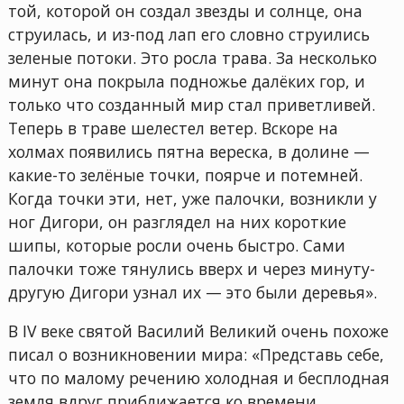
той, которой он создал звезды и солнце, она
струилась, и из-под лап его словно струились
зеленые потоки. Это росла трава. За несколько
минут она покрыла подножье далёких гор, и
только что созданный мир стал приветливей.
Теперь в траве шелестел ветер. Вскоре на
холмах появились пятна вереска, в долине —
какие-то зелёные точки, поярче и потемней.
Когда точки эти, нет, уже палочки, возникли у
ног Дигори, он разглядел на них короткие
шипы, которые росли очень быстро. Сами
палочки тоже тянулись вверх и через минуту-
другую Дигори узнал их — это были деревья».
В IV веке святой Василий Великий очень похоже
писал о возникновении мира: «Представь себе,
что по малому речению холодная и бесплодная
земля вдруг приближается ко времени