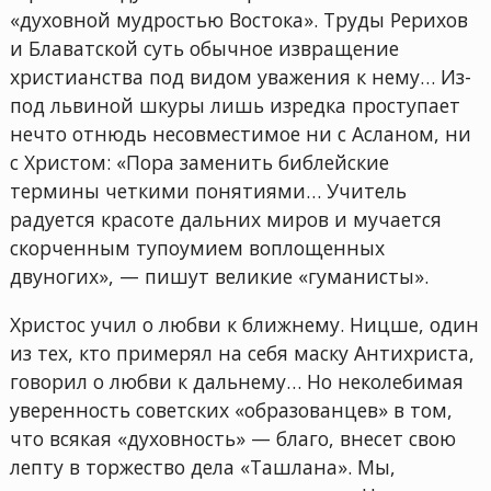
«духовной мудростью Востока». Труды Рерихов
и Блаватской суть обычное извращение
христианства под видом уважения к нему… Из-
под львиной шкуры лишь изредка проступает
нечто отнюдь несовместимое ни с Асланом, ни
с Христом: «Пора заменить библейские
термины четкими понятиями… Учитель
радуется красоте дальних миров и мучается
скорченным тупоумием воплощенных
двуногих», — пишут великие «гуманисты».
Христос учил о любви к ближнему. Hицше, один
из тех, кто примерял на себя маску Антихриста,
говорил о любви к дальнему… Но неколебимая
уверенность советских «образованцев» в том,
что всякая «духовность» — благо, внесет свою
лепту в торжество дела «Ташлана». Мы,