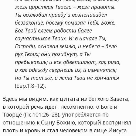
жезл царствия Твоего – жезл правоты.
Ты возлюбил правду и возненавидел
беззаконие, посему помазал Тебя, Боже,
Бог Твой елеем радости более
соучастников Твоих. И: в начале Ты,
Господи, основал землю, и небеса – дело
рук Твоих; они погибнут, а Ты
пребываешь; и все обветшают, как риза,
и как одежду свернешь их, и изменятся;
но Ты тот же, и лета Твои не кончатся
(Евр.1:8–12).
Здесь мы видим, как цитата из Ветхого Завета,
в которой речь идет, несомненно, о Боге и
Творце (Пс.101:26–28), употребляется по
отношению к Сыну Божию, который воспринял
плоть и кровь и стал человеком в лице Иисуса