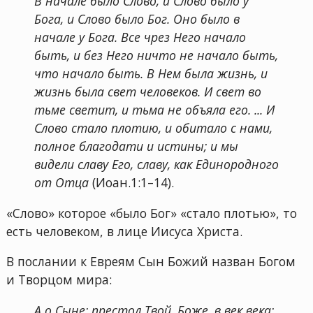
В начале было Слово, и Слово было у
Бога, и Слово было Бог. Оно было в
начале у Бога. Все чрез Него начало
быть, и без Него ничто не начало быть,
что начало быть. В Нем была жизнь, и
жизнь была свет человеков. И свет во
тьме светит, и тьма не объяла его. ... И
Слово стало плотию, и обитало с нами,
полное благодати и истины; и мы
видели славу Его, славу, как Единородного
от Отца
(Иоан.1:1–14).
«Слово» которое «было Бог» «стало плотью», то
есть человеком, в лице Иисуса Христа.
В послании к Евреям Сын Божий назван Богом
и Творцом мира:
А о Сыне: престол Твой, Боже, в век века;