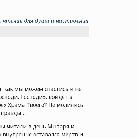
 чтение для души и настроения
м, как мы можем спастись и не
споди, Господи», войдет в
рех Храма Твоего? Не молились
неправды…
мы читали в день Мытаря и
о внутренне оставался мертв и