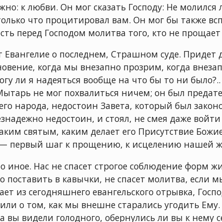
жно: к любви. Он мог сказать Господу: Не молился 
только что процитировал вам. Он мог бы также вс
ость перед Господом молитва того, кто не прощает
т Евангелие о последнем, Страшном суде. Придет д
новение, когда мы внезапно прозрим, когда внез
огу ли я надеяться вообще на что бы то ни было?.
ытарь не мог похвалиться ничем; он был предате
его народа, недостоин Завета, который был закон
езнадежно недостоин, и стоял, не смея даже войти
аким святым, каким делает его Присутствие Божие. 
 — первый шаг к прощению, к исцелению нашей ж
о иное. Нас не спасет строгое соблюдение форм жиз
о поставить в кавычки, не спасет молитва, если 
ает из сегодняшнего евангельского отрывка, Госпо
ли о том, как мы внешне старались угодить Ему. 
а вы видели голодного, обернулись ли вы к нему