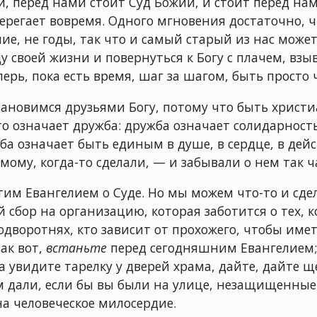
ой, перед нами стоит Суд Божий, и стоит перед на
терегает вовремя. Одного мгновения достаточно, 
е, не годы, так что и самый старый из нас может
ду своей жизни и повернуться к Богу с плачем, вз
рь, пока есть время, шаг за шагом, быть просто
тановимся друзьями Богу, потому что быть христ
что означает дружба: дружба означает солидарност
ба означает быть единым в душе, в сердце, в дейс
мому, когда-то сделали, — и забывали о нем так ч
тим Евангелием о Суде. Но мы можем что-то и сдел
 сбор на организацию, которая заботится о тех, 
одворотнях, кто зависит от прохожего, чтобы име
ак вот,
встаньте
перед сегодняшним Евангелием; 
а увидите тарелку у дверей храма, дайте, дайте щ
ам дали, если бы вы были на улице, незащищенные
а человеческое милосердие.