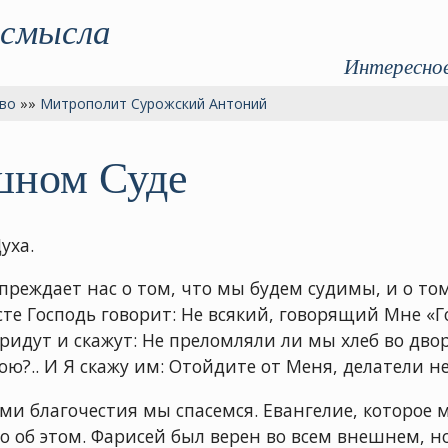
 смысла
Интересное
во
»»
Митрополит Сурожский Антоний
шном Суде
уха.
упреждает нас о том, что мы будем судимы, и о то
е Господь говорит: Не всякий, говорящий Мне «Го
идут и скажут: Не преломляли ли мы хлеб во дво
вою?.. И Я скажу им: Отойдите от Меня, делатели 
и благочестия мы спасемся. Евангелие, которое 
о об этом. Фарисей был верен во всем внешнем, н