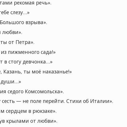
тами рекомая речь».
ебе слезу…»
Большого взрыва».
ы любви».
еты от Петра».
 из пижменного сада!»
 в стогу девчонка…»
 Казань, ты моё наказанье!»
о души…»
ия седого Комсомольска».
 сесть — не поле перейти. Стихи об Италии».
м сердцем в рюкзаке».
ув крылами от любви».