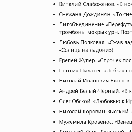
Виталий Слабожёнов. «В но
Снежана Дождинян. «То сне
Литобъединение «Перефутур
тромбоны мокрых урн. Поэт
Любовь Полковая. «Сжав ла
«Солнце на ладони»)
Ерепей Жупер. «Строчек по
Понтия Пилатес. «Лобзая ст
Николай Иванович Ежопов. 
Андрей Белый-Чёрный. «В кр
Олег Обской. «Любовью к 
Николай Коровин-Зысский. «
Мужемила Кровенос. «Венец
Дмитрий День-Деньской. «К