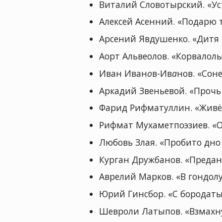
Виталий Словотырский. «Ус
Алексей Асенний. «Подарю т
Арсений Явдушенко. «Дитя 
Аорт Альвеолов. «Корвалол
Иван Иван
о
в-Ив
а
нов. «Сон
Аркадий Звеньевой. «Прочь
Фарид Рифматуллин. «Живёт
Рифмат Мухаметпоэзиев. «О,
Любовь Злая. «Пробито дн
Курган Дружбанов. «Предан
Аврелий Марков. «В гондолу
Юрий Гинсбор. «С бородаты
Шевроли Латыпов. «Взмахн