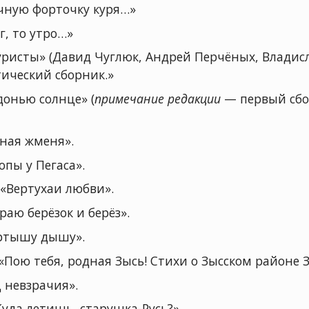
чную форточку куря…»
г, то утро…»
исты» (Давид Чуглюк, Андрей Перчёных, Владисл
ический сборник.»
донью солнце» (
примечание редакции
— первый сбо
лная жменя».
опы у Пегаса».
«Вертухаи любви».
аю берёзок и берёз».
Иртышу дышу».
Пою тебя, родная Зысь! Стихи о Зысском районе З
 невзрачия».
уда летишь, старушка-Русь?»