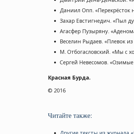
Даниил Опп. «Перекрёсток н
Захар Евстигнедич. «Пыл ду
Агасфер Пузыряну. «Аденом
Веселин Рыдаев. «Плевок из
М. Отбогасловский. «Мы с х
Сергей Невесомов. «Озимые
Красная Бурда.
© 2016
Читайте также:
Другие тексты из журнала «