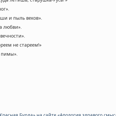
ог».
ши и пыль веков».
а любви».
 вечности».
ореем не стареем!»
 пимы».
Красная Бурда» на сайте «Апология здравого смыс