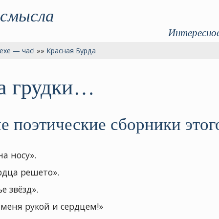
 смысла
Интересное
ехе — час!
»»
Красная Бурда
а грудки…
 поэтические сборники этого
на носу».
рдца решето».
е звёзд».
 меня рукой и сердцем!»