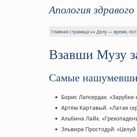
Апология здравого
Главная страница
»»
Делу — время, пот
Взавши Музу з
Самые нашумевшие
Борис Лапсердак. «Зарубки 
Артём Картавый. «Латая се
Альбина Лайк. «Грехопадень
Эльвира Простодуй. «Целуй