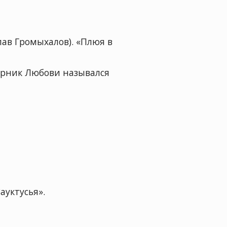
ав Громыхалов). «Плюя в
рник Любови назывался
ауктусья».