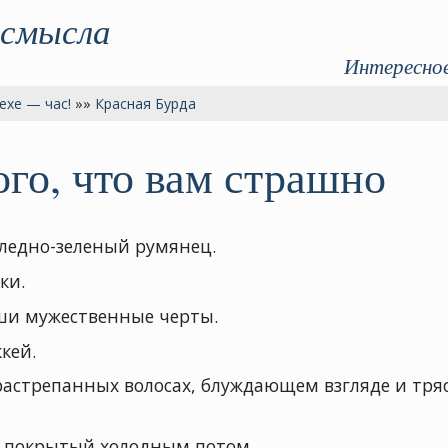
 смысла
Интересное
ехе — час!
»»
Красная Бурда
ого, что вам страшно
ледно-зеленый румянец.
ки.
ши мужественные черты.
кей.
растрепанных волосах, блуждающем взгляде и тряс
, покрытый холодным потом.