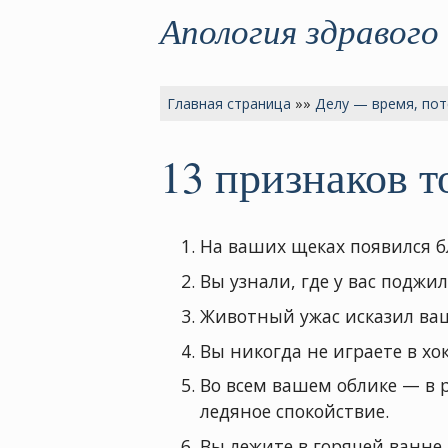
Апология здравого
Главная страница
»»
Делу — время, пот
13 признаков т
На ваших щеках появился б
Вы узнали, где у вас поджил
Животный ужас исказил ва
Вы никогда не играете в хок
Во всем вашем облике — в 
ледяное спокойствие.
Вы лежите в горячей ванне