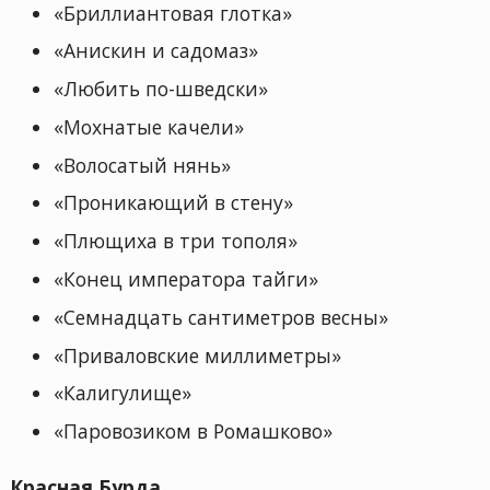
«Бриллиантовая глотка»
«Анискин и садомаз»
«Любить по-шведски»
«Мохнатые качели»
«Волосатый нянь»
«Проникающий в стену»
«Плющиха в три тополя»
«Конец императора тайги»
«Семнадцать сантиметров весны»
«Приваловские миллиметры»
«Калигулище»
«Паровозиком в Ромашково»
Красная Бурда.