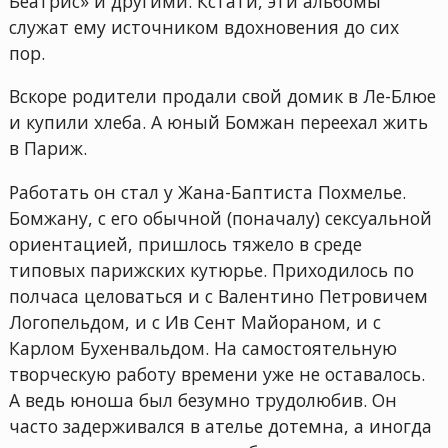
Беатрис» и другими. Кстати, эти альбомы
служат ему источником вдохновения до сих
пор.
Вскоре родители продали свой домик в Ле-Блюе
и купили хлеба. А юный Бомжан переехал жить
в Париж.
Работать он стал у Жана-Баптиста Похмелье.
Бомжану, с его обычной (поначалу) сексуальной
ориентацией, пришлось тяжело в среде
типовых парижских кутюрье. Приходилось по
полчаса целоваться и с Валентино Петровичем
Логопельдом, и с Ив Сент Майораном, и с
Карлом Бухенвальдом. На самостоятельную
творческую работу времени уже не оставалось.
А ведь юноша был безумно трудолюбив. Он
часто задерживался в ателье дотемна, а иногда