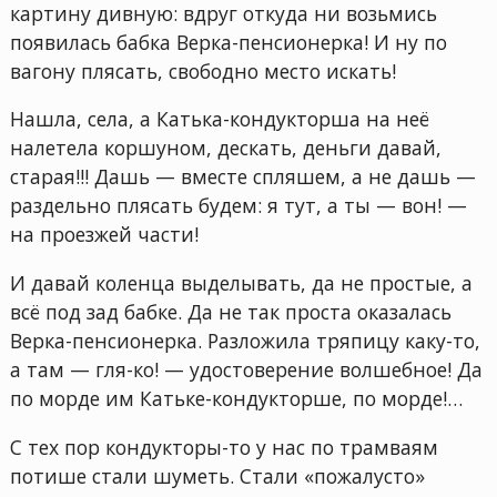
картину дивную: вдруг откуда ни возьмись
появилась бабка Верка-пенсионерка! И ну по
вагону плясать, свободно место искать!
Нашла, села, а Катька-кондукторша на неё
налетела коршуном, дескать, деньги давай,
старая!!! Дашь — вместе спляшем, а не дашь —
раздельно плясать будем: я тут, а ты — вон! —
на проезжей части!
И давай коленца выделывать, да не простые, а
всё под зад бабке. Да не так проста оказалась
Верка-пенсионерка. Разложила тряпицу каку-то,
а там — гля-ко! — удостоверение волшебное! Да
по морде им Катьке-кондукторше, по морде!…
С тех пор кондукторы-то у нас по трамваям
потише стали шуметь. Стали «пожалусто»