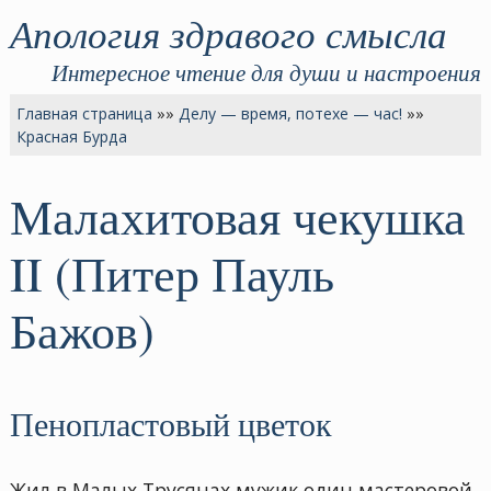
Апология здравого смысла
Интересное чтение для души и настроения
Главная страница
»»
Делу — время, потехе — час!
»»
Красная Бурда
Малахитовая чекушка
II (Питер Пауль
Бажов)
Пенопластовый цветок
Жил в Малых Трусянах мужик один мастеровой.