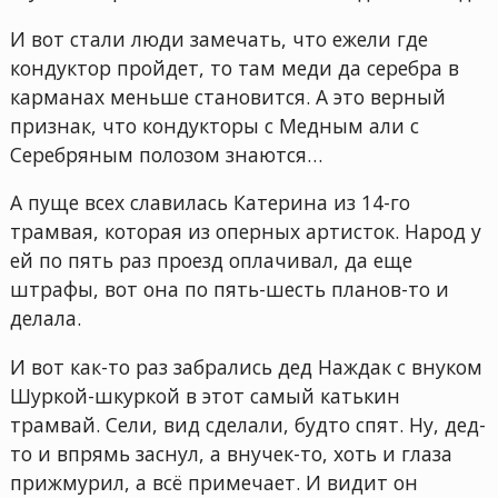
И вот стали люди замечать, что ежели где
кондуктор пройдет, то там меди да серебра в
карманах меньше становится. А это верный
признак, что кондукторы с Медным али с
Серебряным полозом знаются…
А пуще всех славилась Катерина из 14-го
трамвая, которая из оперных артисток. Народ у
ей по пять раз проезд оплачивал, да еще
штрафы, вот она по пять-шесть планов-то и
делала.
И вот как-то раз забрались дед Наждак с внуком
Шуркой-шкуркой в этот самый катькин
трамвай. Сели, вид сделали, будто спят. Ну, дед-
то и впрямь заснул, а внучек-то, хоть и глаза
прижмурил, а всё примечает. И видит он