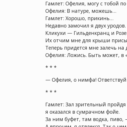
Гамлет: Офелия, могу с тобой по
Офелия: В натуре, можешь…
Гамлет: Хорошо, прикинь…
Недавно замочил я двух уродов.
Кликухи — Гильденкранц и Розе
Их отчим мне для крыши прис
Теперь придется мне залечь на
Офелия: Ложись. Быть может, в 
* * *
— Офелия, о нимфа! Ответствуй 
* * *
Гамлет: Зал зрительный пройдя
я оказался в сумрачном фойе.
За ним буфет, там водка, пиво, 
А впрочем, я отвлекся. Так о чем 