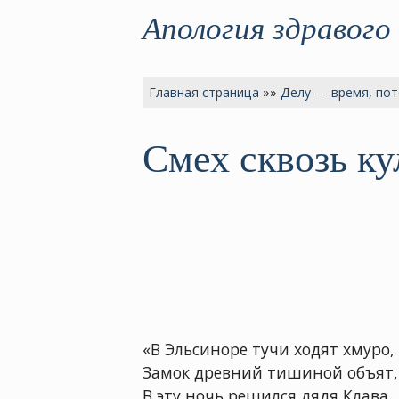
Апология здравого
Главная страница
»»
Делу — время, пот
Смех сквозь к
«В Эльсиноре тучи ходят хмуро,
Замок древний тишиной объят,
В эту ночь решился дядя Клава