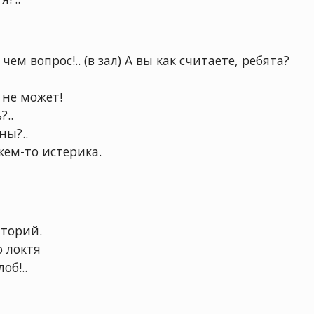
чем вопрос!.. (в зал) А вы как считаете, ребята?
 не может!
..
ны?..
кем-то истерика.
аторий.
о локтя
об!..