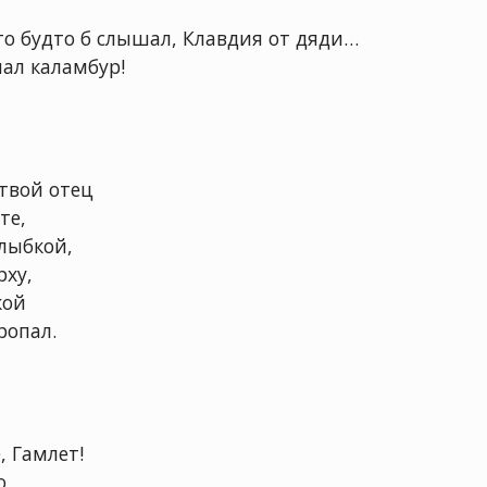
что будто б слышал, Клавдия от дяди…
ал каламбур!
 твой отец
те,
улыбкой,
рху,
кой
ропал.
, Гамлет!
о,