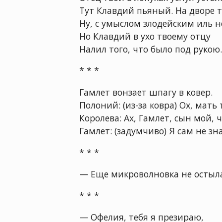
Тут Клавдий пьяный. На дворе 
Ну, с умыслом злодейским иль 
Но Клавдий в ухо твоему отцу
Налил того, что было под руко
* * *
Гамлет вонзает шпагу в ковер.
Полоний: (из-за ковра) Ох, мать
Королева: Ах, Гамлет, сын мой, 
Гамлет: (задумчиво) Я сам не з
* * *
— Еще микроволновка не остыла,
* * *
— Офелия, тебя я презираю,