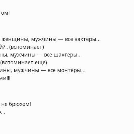
том!
ем женщины, мужчины — все вахтёры…
й?.. (вспоминает)
ины, мужчины — все шахтёры…
(вспоминает еще)
щины, мужчины — все монтёры…
и!!!
а не брюхом!
о…