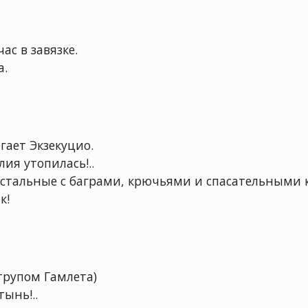
ас в завязке.
а.
гает Экзекуцио.
лия утопилась!..
е остальные с баграми, крючьями и спасательными 
к!
трупом Гамлета)
тынь!..