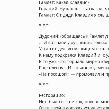
Гамлет: Какая Клавдия?
Гораций: Ну как же, ты сказал, 
Гамлет: От дяди Клавдия я слыш
* * *
Дудоний: (обращаясь к Гамлету)
… И вот, мой друг, лишь только
Устав от дел, уснул лицом в сала
К нему подкрался Клавдий и, с 
В то ухо, что торчало мирно кве
Еще плеснул. И с пьяною усмеш
«На посошок!» — промолвил и п
* * *
Ресторацио:
Нет, было все не так, поверь мне
Отец твой в лопухах уснул устал