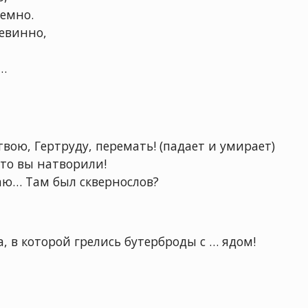
темно.
невинно,
ю…
 твою, Гертруду, перемать! (падает и умирает)
что вы натворили!
наю… Там был сквернослов?
 в которой грелись бутерброды с … ядом!