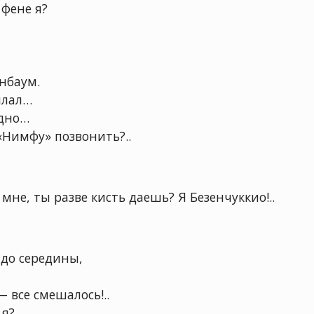
 фене я?
нбаум.
ылал…
 дно…
«Нимфу» позвонить?..
мне, ты разве кисть даешь? Я Безенчуккио!..
 до середины,
— все смешалось!..
я?..