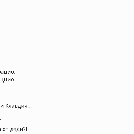
рацио,
аццио.
яди Клавдия…
?
 от дяди?!