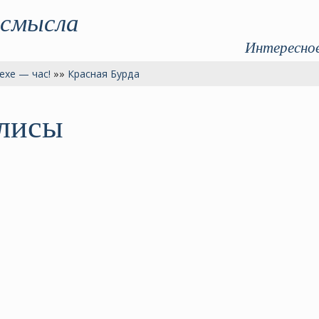
 смысла
Интересное
ехе — час!
»»
Красная Бурда
улисы