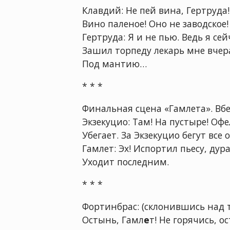
Клавдий: Не пей вина, Гертруда!
Вино паленое! Оно не заводское!
Гертруда: Я и не пью. Ведь я сейч
Зашил торпеду лекарь мне вчер
Под мантию…
* * *
Финальная сцена «Гамлета». Вбе
Экзекуцио: Там! На пустыре! Офе
Убегает. За Экзекуцио бегут вс
Гамлет: Эх! Испортил пьесу, дура
Уходит последним.
* * *
Фортинбрас: (склонившись над 
Остынь, Гамл
е
т! Не горячись, ос