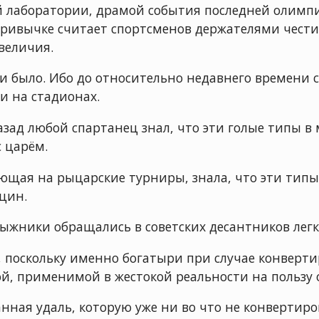
ой лаборатории, драмой события последней олимпи
 привычке считает спортсменов держателями чести
величия.
к и было. Ибо до относительно недавнего времени
и на стадионах.
зад любой спартанец знал, что эти голые типы в 
с царём.
зеющая на рыцарские турниры, знала, что эти тип
цин.
лыжники обращались в советских десантников легк
поскольку именно богатыри при случае конвертир
й, применимой в жестокой реальности на пользу 
анная удаль, которую уже ни во что не конвертир