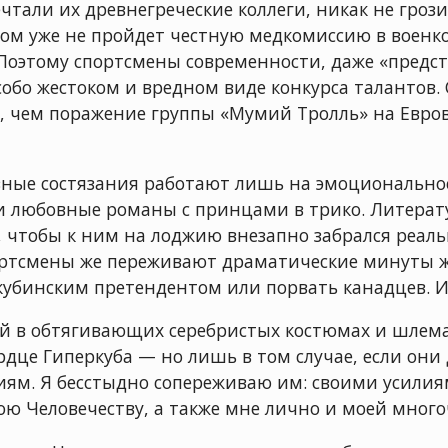
ечтали их древнегреческие коллеги, никак не гро
том уже не пройдет честную медкомиссию в военк
Поэтому спортсмены современности, даже «предста
собо жестоком и вредном виде конкурса талантов.
е, чем поражение группы «Мумий Тролль» на Евр
вные состязания работают лишь на эмоционально
о и любовные романы с принцами в трико. Литер
, чтобы к ним на лоджию внезапно забрался реальн
ртсмены же переживают драматические минуты жи
 кубинским претендентом или порвать канадцев. И
ей в обтягивающих серебристых костюмах и шлема
дце Гиперкуба — но лишь в том случае, если они
риям. Я бесстыдно сопереживаю им: своими усили
ю Человечеству, а также мне лично и моей много