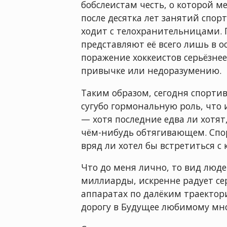
бобслеистам честь, о которой м
после десятка лет занятий спор
ходит с телохранительницами. 
представляют её всего лишь в о
поражение хоккеистов серьёзне
привычке или недоразумению.
Таким образом, сегодня спорти
сугубо гормональную роль, чт
— хотя последние едва ли хотят
чём-нибудь обтягивающем. Спо
вряд ли хотел бы встретиться с
Что до меня лично, то вид люд
миллиарды, искренне радует сер
аппаратах по далёким траекто
дорогу в Будущее любимому мно