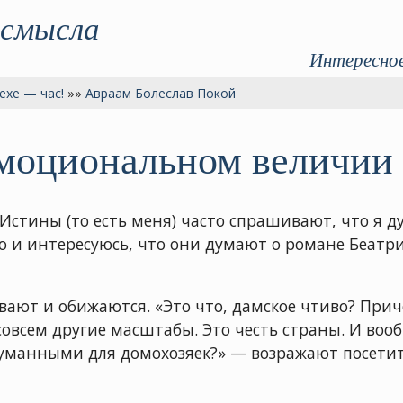
 смысла
Интересное
ехе — час!
»»
Авраам Болеслав Покой
эмоциональном величии
Истины (то есть меня) часто спрашивают, что я 
ваю и интересуюсь, что они думают о романе Беат
т и обижаются. «Это что, дамское чтиво? Причём 
 совсем другие масштабы. Это честь страны. И во
манными для домохозяек?» — возражают посетите