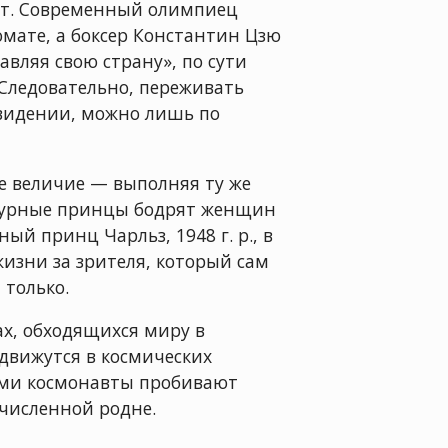
зит. Современный олимпиец
омате, а боксер Константин Цзю
вляя свою страну», по сути
 Следовательно, переживать
овидении, можно лишь по
е величие — выполняя ту же
атурные принцы бодрят женщин
ый принц Чарльз, 1948 г. р., в
зни за зрителя, который сам
 только.
х, обходящихся миру в
 движутся в космических
ями космонавты пробивают
численной родне.