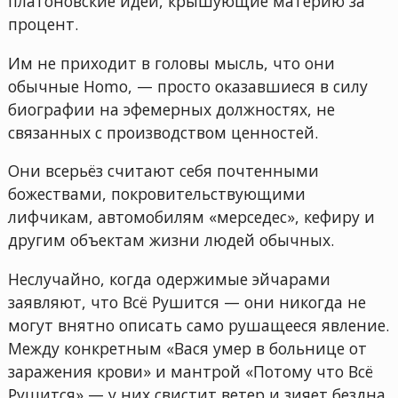
платоновские идеи, крышующие материю за
процент.
Им не приходит в головы мысль, что они
обычные Homo, — просто оказавшиеся в силу
биографии на эфемерных должностях, не
связанных с производством ценностей.
Они всерьёз считают себя почтенными
божествами, покровительствующими
лифчикам, автомобилям «мерседес», кефиру и
другим объектам жизни людей обычных.
Неслучайно, когда одержимые эйчарами
заявляют, что Всё Рушится — они никогда не
могут внятно описать само рушащееся явление.
Между конкретным «Вася умер в больнице от
заражения крови» и мантрой «Потому что Всё
Рушится» — у них свистит ветер и зияет бездна.