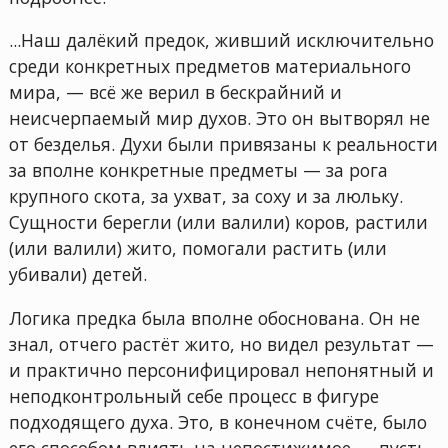
...Наш далёкий предок, живший исключительно
среди конкретных предметов материального
мира, — всё же верил в бескрайний и
неисчерпаемый мир духов. Это он вытворял не
от безделья. Духи были привязаны к реальности
за вполне конкретные предметы — за рога
крупного скота, за ухват, за соху и за люльку.
Сущности берегли (или валили) коров, растили
(или валили) жито, помогали растить (или
убивали) детей.
Логика предка была вполне обоснована. Он не
знал, отчего растёт жито, но видел результат —
и практично персонифицировал непонятный и
неподконтрольный себе процесс в фигуре
подходящего духа. Это, в конечном счёте, было
его способом влиять на непостижимое — пусть