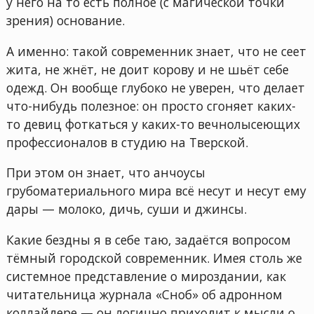
у него на то есть полное (с магической точки
зрения) основание.
А именно: такой современник знает, что не сеет
жита, не жнёт, не доит корову и не шьёт себе
одежд. Он вообще глубоко не уверен, что делает
что-нибудь полезное: он просто сгоняет каких-
то девиц фоткаться у каких-то вечнолысеющих
профессионалов в студию на Тверской.
При этом он знает, что анчоусы
грубоматериального мира всё несут и несут ему
дары — молоко, дичь, суши и джинсы.
Какие бездны я в себе таю, задаётся вопросом
тёмный городской современник. Имея столь же
системное представление о мироздании, как
читательница журнала «Сноб» об адронном
коллайдере — он логично приходит к мысли о