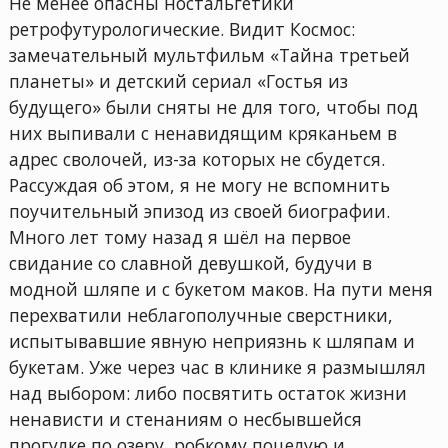
Не менее опасны ностальгетики
ретрофутурологические. Видит Космос:
замечательный мультфильм «Тайна третьей
планеты» и детский сериал «Гостья из
будущего» были сняты не для того, чтобы под
них выпивали с ненавидящим кряканьем в
адрес сволочей, из-за которых не сбудется.
Рассуждая об этом, я не могу не вспомнить
поучительный эпизод из своей биографии.
Много лет тому назад я шёл на первое
свидание со славной девушкой, будучи в
модной шляпе и с букетом маков. На пути меня
перехватили неблагополучные сверстники,
испытывавшие явную неприязнь к шляпам и
букетам. Уже через час в клинике я размышлял
над выбором: либо посвятить остаток жизни
ненависти и стенаниям о несбывшейся
прогулке по озеру, робкому поцелую и