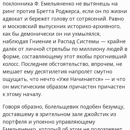
поклонника Ф. Емельяненко не вытянешь на
ринг против Бретта Роджерса, если он по жизни
адвокат и бережёт голову от сотрясений. Равно
и московский выпускник историко-архивного,
как бы демонически он ни ухмылялся,
наблюдая Гниение и Распад Системы — крайне
далёк от личной стрельбы по миллиону людей в
форме, составляющему этот якобы прогнивший
колосс. Последнее обстоятельство, впрочем, не
мешает ему десятилетия напролёт смутно
ощущать, что нечто «Уже Начинается» — и что
он мистическим образом причастен причастен
к этому началу.
Говоря образно, болельщевик подобен безумцу,
доставшему в зрительном зале джойстик из
портфеля и упоенно управляющему
Емельяненко, который об этом не подозревает.