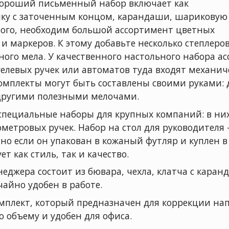
ороший письменный набор включает как
чку с заточенным концом, карандаши, шариковую
того, необходим большой ассортимент цветных
 маркеров. К этому добавьте несколько степлеров
ного мела. У качественного настольного набора а
гелевых ручек или автоматов туда входят механи
комплекты могут быть составлены своими руками:
другими полезными мелочами.
 специальные наборы для крупных компаний: в н
ометровых ручек. Набор на стол для руководителя
но если он упакован в кожаный футляр и куплен в
т как стиль, так и качество.
еджера состоит из бювара, чехла, клатча с кара
чайно удобен в работе.
омплект, который предназначен для коррекции нап
о объему и удобен для офиса.