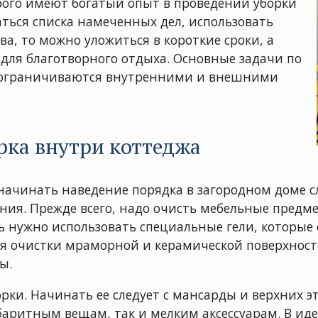
орого имеют богатый опыт в проведении уборки
аться списка намеченных дел, использовать
а, то можно уложиться в короткие сроки, а
 для благотворного отдыха. Основные задачи по
е ограничиваются внутренними и внешними
рка внутри коттеджа
 начинать наведение порядка в загородном доме с
ия. Прежде всего, надо очисть мебельные предмет
ь нужно использовать специальные гели, которы
ля очистки мраморной и керамической поверхнос
ы.
рки. Начинать ее следует с мансарды и верхних э
баритным вещам, так и мелким аксессуарам. В иде