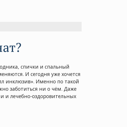
нат?
родника, спички и спальный
няются. И сегодня уже хочется
олл инклюзив». Именно по такой
но заботиться ни о чём. Даже
нии и лечебно-оздоровительных