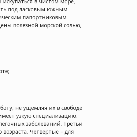
 искупаться в чистом море,
рать под ласковым южным
тическим папортниковым
щены полезной морской солью,
рте;
боту, не ущемляя их в свободе
имеет узкую специализацию.
легочных заболеваний. Третьи
возраста. Четвертые – для