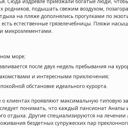
ья. Сюда издревле приезжали богатые люди, чтобы
ых родников, подышать свежим воздухом, позаго
тдыха на пляже дополнялись прогулками по экзо
та есть естественные грязелечебницы. Пляжи насы
и микроэлементами.
ном море;
авливается после двух недель пребывания на куро
акомствами и интересными приключения;
спокойной обстановке идеального курорта.
де о клиентах проявляют максимальную типовую за
 следует понимать, что каждый пансионат Анапы 
го отдыха. Другие специализируются на лечении 
оживания бездетных супружеских пар преклонного 