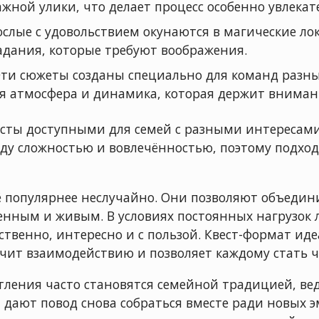
ажной улики, что делает процесс особенно увлека
ослые с удовольствием окунаются в магические л
дания, которые требуют воображения.
ти сюжеты созданы специально для команд разных
ая атмосфера и динамика, которая держит внимани
есты доступными для семей с разными интересам
ду сложностью и вовлечённостью, поэтому подход
ё популярнее неслучайно. Они позволяют объедин
енным и живым. В условиях постоянных нагрузок
твенно, интересно и с пользой. Квест-формат иде
 учит взаимодействию и позволяет каждому стать 
тления часто становятся семейной традицией, ве
 дают повод снова собраться вместе ради новых 